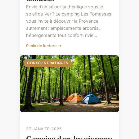
Envie d'un séjour authentique sous le
soleil du Var ? Le camping Les Tomasses
vous invite à découvrir la Provence
autrement : emplacements arborés,
hébergements tout confort, riviè...
9 min de lecture →
CONSEILS PRATIQUES
27 JANVIER 2025
Camping dans les cévennes