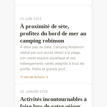
CONSEILS PRATIQUES
CONSEILS PRATIQUES
13 JUIN 2025
À proximité de sète,
profitez du bord de mer au
camping robinson
À deux pas de Sète, Camping Robinson
séduit par son accès direct à la plage,
son vaste espace aquatique et ses
hébergements variés adaptés à tous les
profils. Petits et grands prof...
11 min de lecture →
30 JANVIER 2025
Activités incontournables à
faire lors de votre séjour