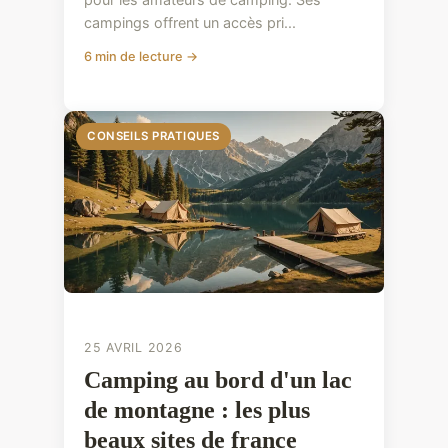
campings offrent un accès pri...
6 min de lecture →
CONSEILS PRATIQUES
CONSEILS PRATIQUES
25 AVRIL 2026
Camping au bord d'un lac
de montagne : les plus
beaux sites de france