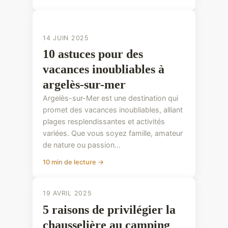
CONSEILS PRATIQUES
CONSEILS PRATIQUES
14 JUIN 2025
10 astuces pour des
vacances inoubliables à
argelès-sur-mer
Argelès-sur-Mer est une destination qui
promet des vacances inoubliables, alliant
plages resplendissantes et activités
variées. Que vous soyez famille, amateur
de nature ou passion...
10 min de lecture →
19 AVRIL 2025
5 raisons de privilégier la
chausselière au camping