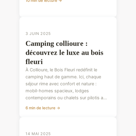
10 min de lecture →
CONSEILS PRATIQUES
CONSEILS PRATIQUES
3 JUIN 2025
Camping collioure :
découvrez le luxe au bois
fleuri
À Collioure, le Bois Fleuri redéfinit le
camping haut de gamme. Ici, chaque
séjour rime avec confort et nature :
mobil-homes spacieux, lodges
contemporains ou chalets sur pilotis a...
6 min de lecture →
CONSEILS PRATIQUES
14 MAI 2025