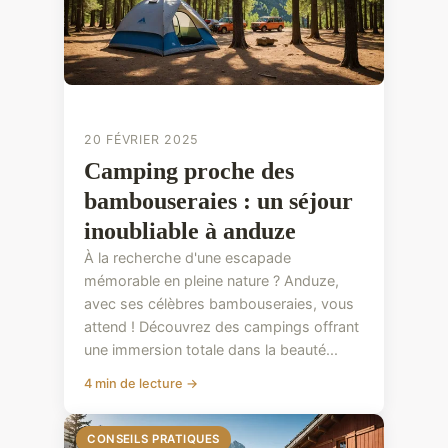
20 FÉVRIER 2025
Camping proche des
bambouseraies : un séjour
inoubliable à anduze
À la recherche d'une escapade
mémorable en pleine nature ? Anduze,
avec ses célèbres bambouseraies, vous
attend ! Découvrez des campings offrant
une immersion totale dans la beauté...
4 min de lecture →
CONSEILS PRATIQUES