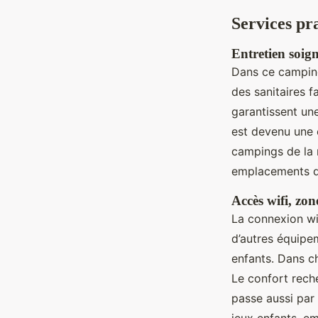
Services pr
Entretien soign
Dans ce camping 
des sanitaires f
garantissent un
est devenu une 
campings de la 
emplacements q
Accès wifi, zo
La connexion wifi
d’autres équipe
enfants. Dans ch
Le confort rech
passe aussi pa