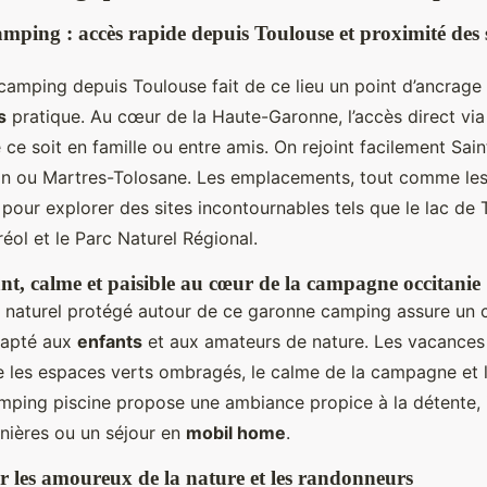
mping : accès rapide depuis Toulouse et proximité des s
amping depuis Toulouse fait de ce lieu un point d’ancrage 
s
pratique. Au cœur de la Haute-Garonne, l’accès direct via 
e ce soit en famille ou entre amis. On rejoint facilement Sa
n ou Martres-Tolosane. Les emplacements, tout comme le
 pour explorer des sites incontournables tels que le lac de
réol et le Parc Naturel Régional.
t, calme et paisible au cœur de la campagne occitanie
 naturel protégé autour de ce garonne camping assure un c
dapté aux
enfants
et aux amateurs de nature. Les vacances
re les espaces verts ombragés, le calme de la campagne et l
mping piscine propose une ambiance propice à la détente, 
nnières ou un séjour en
mobil home
.
 les amoureux de la nature et les randonneurs