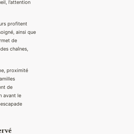
l, l’attention
rs profitent
oigné, ainsi que
ermet de
ndes chaînes,
me, proximité
amilles
ent de
n avant le
e escapade
ervé