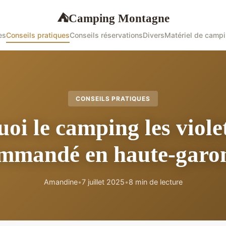
Camping Montagne
⛺
es
Conseils pratiques
Conseils réservations
Divers
Matériel de camp
CONSEILS PRATIQUES
oi le camping les violet
mmandé en haute-garo
Amandine
•
7 juillet 2025
•
8 min de lecture