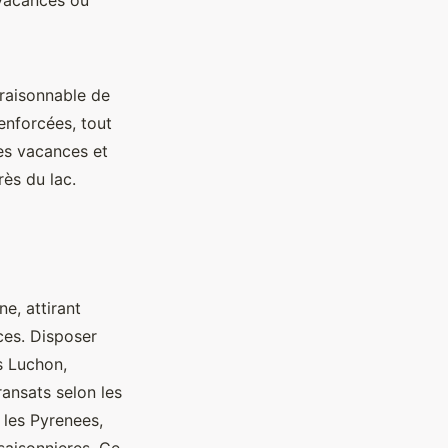
 vacances ou
 raisonnable de
enforcées, tout
des vacances et
ès du lac.
e, attirant
es. Disposer
s Luchon,
ransats selon les
 les Pyrenees,