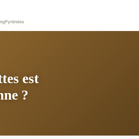
ing
Pyrénées
tes est
nne ?