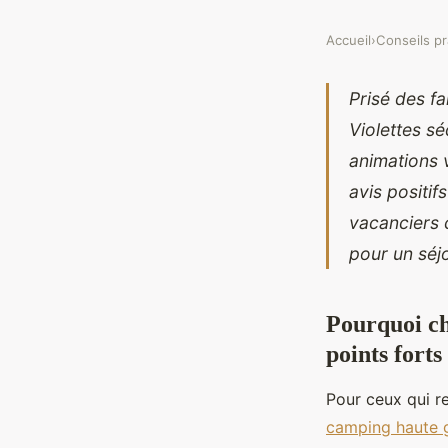
Accueil
›
Conseils pr
Prisé des fa
Violettes s
animations 
avis positif
vacanciers c
pour un séj
Pourquoi ch
points forts 
Pour ceux qui r
camping haute 