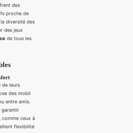
frent des
ifs proche de
la diversité des
er des jeux
nce
de tous les
bles
fort
 de leurs
ose des mobil
ou entre amis.
 garantir
ne, comme ceux à
ient flexibilité