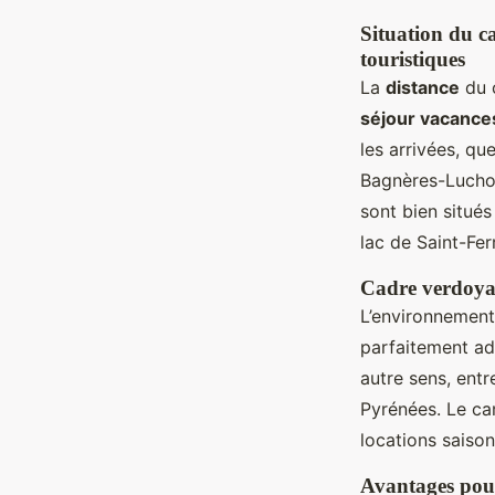
Situation du ca
touristiques
La
distance
du c
séjour vacance
les arrivées, qu
Bagnères-Lucho
sont bien situés
lac de Saint-Fer
Cadre verdoyan
L’environnement
parfaitement a
autre sens, ent
Pyrénées. Le ca
locations saiso
Avantages pour