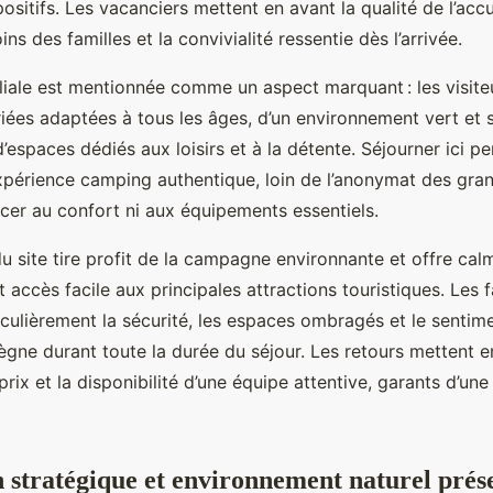
sitifs. Les vacanciers mettent en avant la qualité de l’accuei
ns des familles et la convivialité ressentie dès l’arrivée.
liale est mentionnée comme un aspect marquant : les visiteu
iées adaptées à tous les âges, d’un environnement vert et s
’espaces dédiés aux loisirs et à la détente. Séjourner ici p
xpérience camping authentique, loin de l’anonymat des gra
cer au confort ni aux équipements essentiels.
du site tire profit de la campagne environnante et offre cal
t accès facile aux principales attractions touristiques. Les f
iculièrement la sécurité, les espaces ombragés et le sentim
 règne durant toute la durée du séjour. Les retours mettent e
prix et la disponibilité d’une équipe attentive, garants d’un
n stratégique et environnement naturel prés