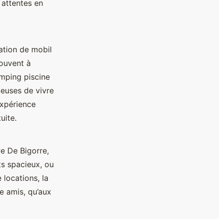
 attentes en
ation de mobil
ouvent à
amping piscine
ieuses de vivre
expérience
uite.
e De Bigorre,
ts spacieux, ou
locations, la
e amis, qu’aux