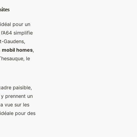
ites
idéal pour un
l’A64 simplifie
int-Gaudens,
s
mobil homes
,
 Thesauque, le
adre paisible,
 y prennent un
a vue sur les
idéale pour des