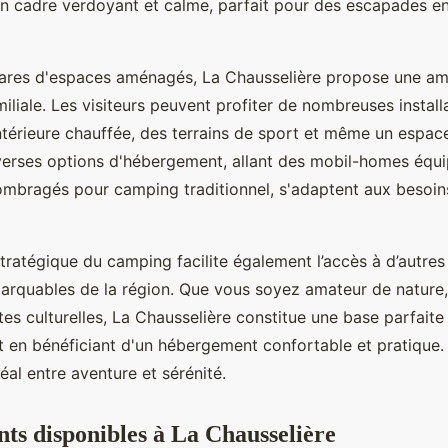
on cadre verdoyant et calme, parfait pour des escapades en
tares d'espaces aménagés, La Chausselière propose une a
miliale. Les visiteurs peuvent profiter de nombreuses installa
intérieure chauffée, des terrains de sport et même un espa
iverses options d'hébergement, allant des mobil-homes équ
bragés pour camping traditionnel, s'adaptent aux besoins
stratégique du camping facilite également l’accès à d’autres
marquables de la région. Que vous soyez amateur de nature
es culturelles, La Chausselière constitue une base parfaite
t en bénéficiant d'un hébergement confortable et pratique. 
al entre aventure et sérénité.
s disponibles à La Chausselière