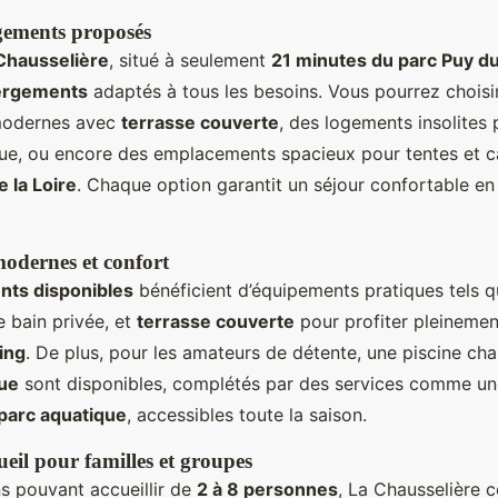
gements proposés
Chausselière
, situé à seulement
21 minutes du parc Puy d
ergements
adaptés à tous les besoins. Vous pourrez choisi
odernes avec
terrasse couverte
, des logements insolites
ue, ou encore des emplacements spacieux pour tentes et 
e la Loire
. Chaque option garantit un séjour confortable e
odernes et confort
ts disponibles
bénéficient d’équipements pratiques tels q
e bain privée, et
terrasse couverte
pour profiter pleinemen
ing
. De plus, pour les amateurs de détente, une piscine cha
ue
sont disponibles, complétés par des services comme u
parc aquatique
, accessibles toute la saison.
eil pour familles et groupes
s pouvant accueillir de
2 à 8 personnes
, La Chausselière 