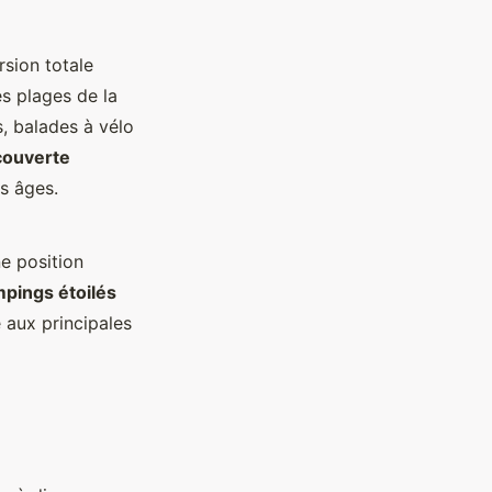
sion totale
les plages de la
s, balades à vélo
couverte
es âges.
ne position
mpings étoilés
é aux principales