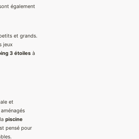
 sont également
etits et grands.
s jeux
ing 3 étoiles
à
ale et
es aménagés
 la
piscine
 est pensé pour
bles.