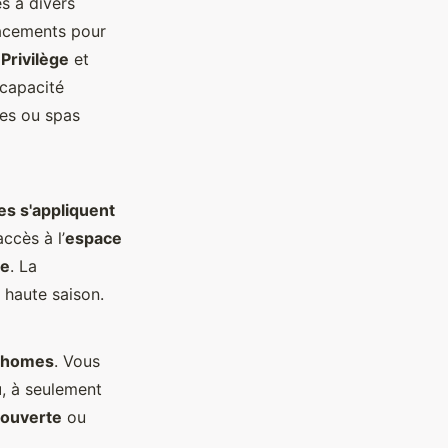
s à divers
acements pour
,
Privilège
et
 capacité
ées ou spas
es s'appliquent
ccès à l’
espace
e
. La
 haute saison.
-homes
. Vous
u
, à seulement
couverte
ou