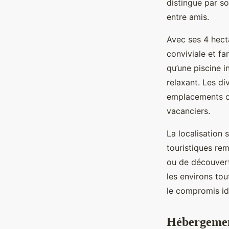
distingue par s
entre amis.
Avec ses 4 hec
conviviale et fa
qu’une piscine 
relaxant. Les d
emplacements om
vacanciers.
La localisation 
touristiques re
ou de découvert
les environs tou
le compromis idé
Hébergement