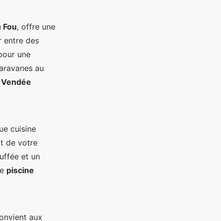
u Fou
, offre une
r entre des
 pour une
caravanes au
n
Vendée
ue cuisine
t de votre
uffée et un
ne
piscine
convient aux