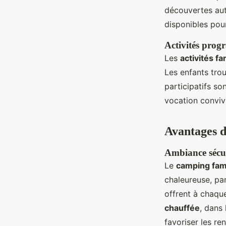
découvertes au
disponibles pour
Activités prog
Les
activités fa
Les enfants tro
participatifs so
vocation convivi
Avantages d
Ambiance sécur
Le
camping fam
chaleureuse, pa
offrent à chaque
chauffée
, dans 
favoriser les re