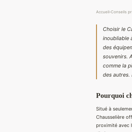
Accueil
›
Conseils pr
Choisir le C
inoubliable
des équipem
souvenirs. 
comme la pi
des autres.
Pourquoi ch
Situé à seuleme
Chausselière of
proximité avec 