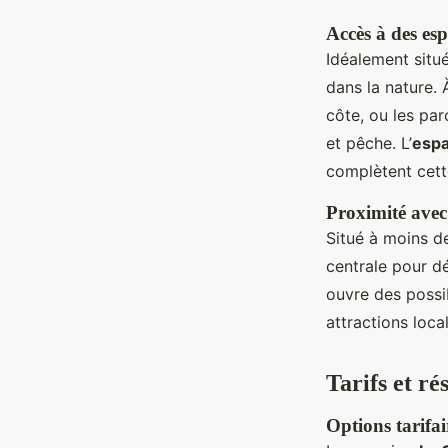
Accès à des esp
Idéalement situ
dans la nature. 
côte, ou les par
et pêche. L’
espa
complètent cette
Proximité avec
Situé à moins d
centrale pour d
ouvre des possib
attractions loc
Tarifs et r
Options tarifa