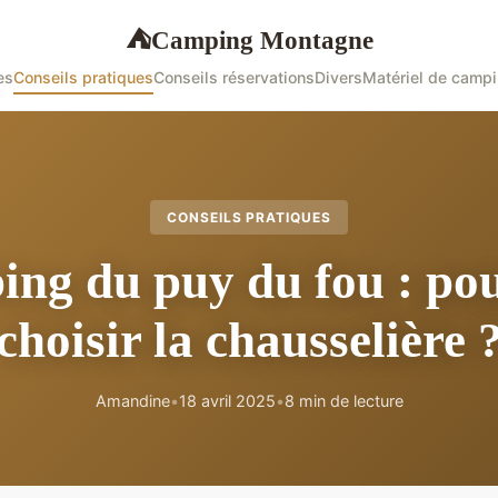
Camping Montagne
⛺
es
Conseils pratiques
Conseils réservations
Divers
Matériel de camp
CONSEILS PRATIQUES
ng du puy du fou : po
choisir la chausselière 
Amandine
•
18 avril 2025
•
8 min de lecture