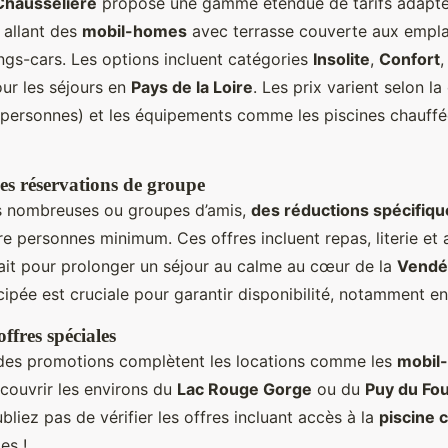
Chausselière
propose une gamme étendue de tarifs adapté
, allant des
mobil-homes
avec terrasse couverte aux empl
ngs-cars. Les options incluent catégories
Insolite
,
Confort
our les séjours en
Pays de la Loire
. Les prix varient selon la
8 personnes) et les équipements comme les piscines chauff
les réservations de groupe
es nombreuses ou groupes d’amis,
des réductions spécifiqu
re personnes minimum. Ces offres incluent repas, literie et a
fait pour prolonger un séjour au calme au cœur de la
Vendé
cipée est cruciale pour garantir disponibilité, notamment en
ffres spéciales
des promotions complètent les locations comme les
mobil
écouvrir les environs du
Lac Rouge Gorge
ou du
Puy du Fo
bliez pas de vérifier les offres incluant accès à la
piscine 
es !