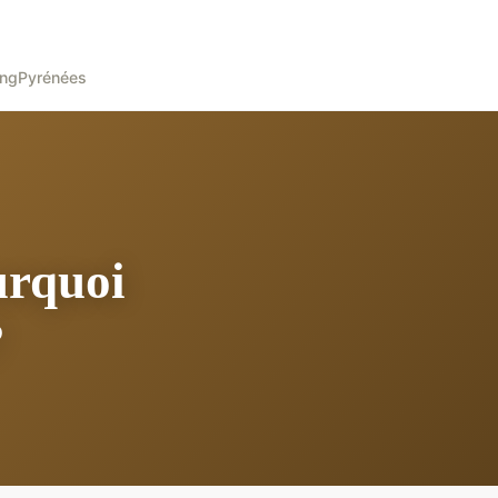
ing
Pyrénées
urquoi
?