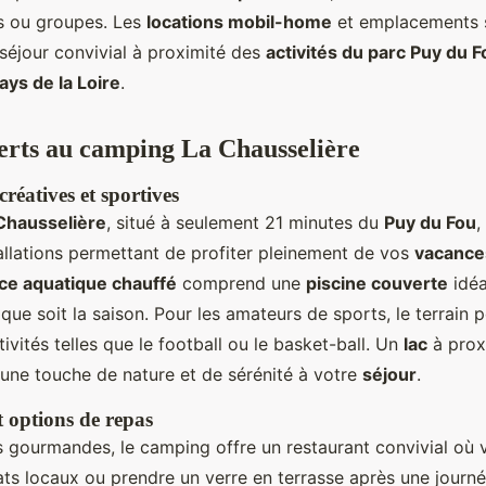
es ou groupes. Les
locations mobil-home
et emplacements 
 séjour convivial à proximité des
activités du parc Puy du F
ays de la Loire
.
ferts au camping La Chausselière
créatives et sportives
Chausselière
, situé à seulement 21 minutes du
Puy du Fou
,
tallations permettant de profiter pleinement de vos
vacances
ce aquatique chauffé
comprend une
piscine couverte
idéa
que soit la saison. Pour les amateurs de sports, le terrain 
tivités telles que le football ou le basket-ball. Un
lac
à proxi
 une touche de nature et de sérénité à votre
séjour
.
t options de repas
 gourmandes, le camping offre un restaurant convivial où
ats locaux ou prendre un verre en terrasse après une journé