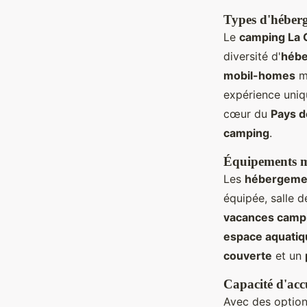
Types d'héber
Le
camping La 
diversité d'
héb
mobil-homes
m
expérience uniq
cœur du
Pays d
camping
.
Équipements m
Les
hébergemen
équipée, salle d
vacances camp
espace aquatiq
couverte
et un
Capacité d'accu
Avec des option