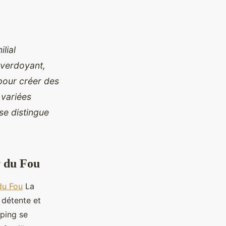
lial
 verdoyant,
pour créer des
 variées
se distingue
y du Fou
du Fou
La
r détente et
mping se