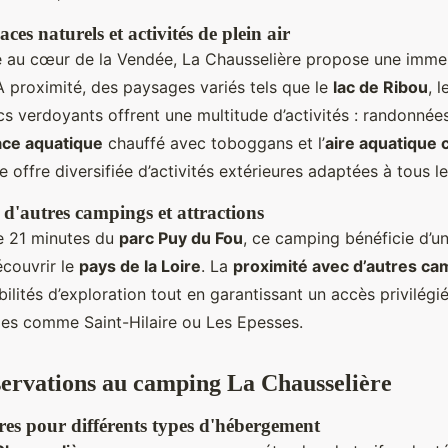
aces naturels et activités de plein air
é au cœur de la Vendée, La Chausselière propose une immer
À proximité, des paysages variés tels que le
lac de Ribou
, 
cs verdoyants offrent une multitude d’activités : randonnée
ce aquatique
chauffé avec toboggans et l’
aire aquatique 
 offre diversifiée d’activités extérieures adaptées à tous l
 d'autres campings et attractions
e 21 minutes du
parc Puy du Fou
, ce camping bénéficie d’u
écouvrir le
pays de la Loire
. La
proximité avec d’autres ca
ilités d’exploration tout en garantissant un accès privilégi
ales comme Saint-Hilaire ou Les Epesses.
éservations au camping La Chausselière
ires pour différents types d'hébergement