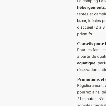
Le camping
La 
hébergements
tentes et campi
Luxe
, idéales p
d'accueil (2 à 
privatifs.
Conseils pour 
Pour les famill
à partir de quat
aquatique
, par
réservation anti
Promotions et o
Régulièrement, 
pourrez ainsi d
21 minutes. N'ou
activités familial