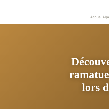
Accueil
Alp
Découve
ramatuel
lors 