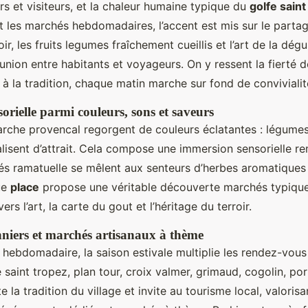
s et visiteurs, et la chaleur humaine typique du
golfe saint
 les marchés hebdomadaires, l’accent est mis sur le partage 
ir, les fruits legumes fraîchement cueillis et l’art de la dég
d’union entre habitants et voyageurs. On y ressent la fierté
 à la tradition, chaque matin marche sur fond de conviviali
orielle parmi couleurs, sons et saveurs
rche provencal regorgent de couleurs éclatantes : légumes, 
alisent d’attrait. Cela compose une immersion sensorielle r
s ramatuelle se mêlent aux senteurs d’herbes aromatiques
ue
place
propose une véritable découverte marchés typiqu
rs l’art, la carte du gout et l’héritage du terroir.
niers et marchés artisanaux à thème
 hebdomadaire, la saison estivale multiplie les rendez-vous
aint tropez, plan tour, croix valmer, grimaud, cogolin, po
la tradition du village et invite au tourisme local, valorisa