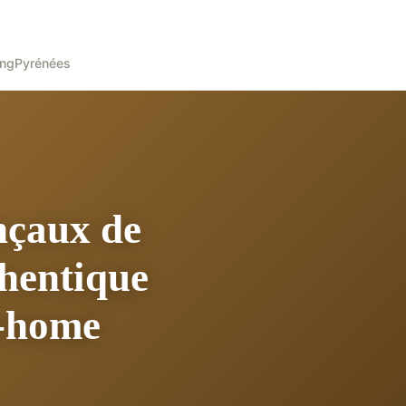
ing
Pyrénées
nçaux de
thentique
l-home