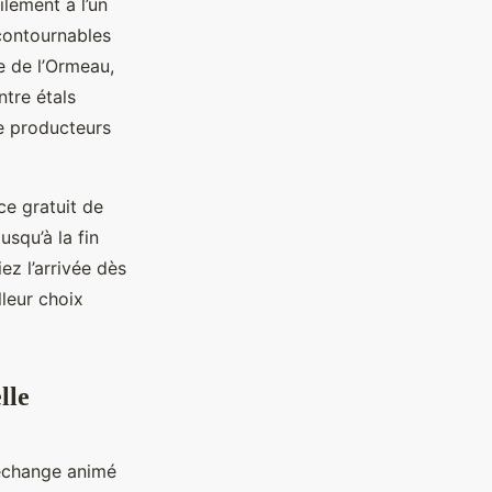
lement à l’un
contournables
ce de l’Ormeau,
tre étals
de producteurs
ce gratuit de
usqu’à la fin
ez l’arrivée dès
lleur choix
lle
l’échange animé