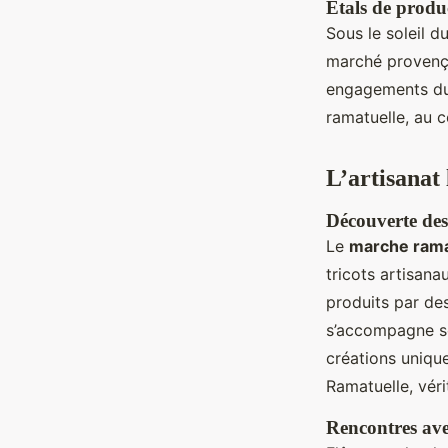
Étals de produ
Sous le soleil d
marché provença
engagements dur
ramatuelle, au c
L’artisanat
Découverte des 
Le
marche rama
tricots artisana
produits par des
s’accompagne so
créations unique
Ramatuelle, véri
Rencontres avec