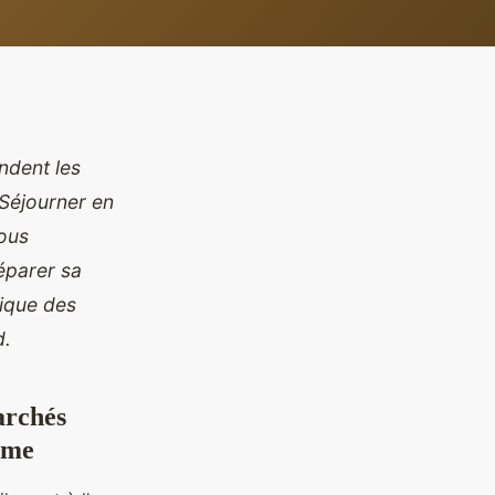
ndent les
 Séjourner en
vous
réparer sa
nique des
d.
archés
ome