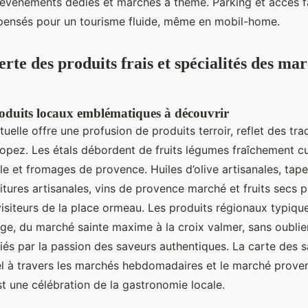
d’événements dédiés et marchés à thème. Parking et accès fac
t pensés pour un tourisme fluide, même en mobil-home.
rte des produits frais et spécialités des ma
roduits locaux emblématiques à découvrir
elle offre une profusion de produits terroir, reflet des trad
ropez. Les étals débordent de fruits légumes fraîchement cue
ale et fromages de provence. Huiles d’olive artisanales, ta
itures artisanales, vins de provence marché et fruits secs
visiteurs de la place ormeau. Les produits régionaux typiqu
llage, du marché sainte maxime à la croix valmer, sans oubli
liés par la passion des saveurs authentiques. La carte des 
l à travers les marchés hebdomadaires et le marché prove
t une célébration de la gastronomie locale.