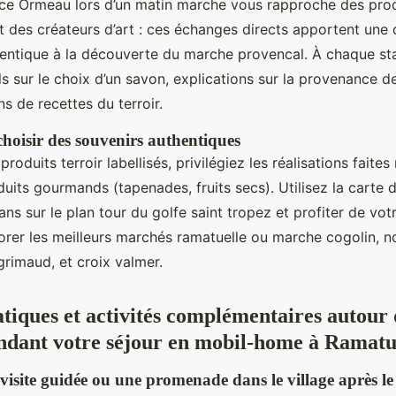
lace Ormeau lors d’un matin marche vous rapproche des pro
et des créateurs d’art : ces échanges directs apportent une
entique à la découverte du marche provencal. À chaque sta
ls sur le choix d’un savon, explications sur la provenance d
 de recettes du terroir.
choisir des souvenirs authentiques
oduits terroir labellisés, privilégiez les réalisations faites
duits gourmands (tapenades, fruits secs). Utilisez la carte 
sans sur le plan tour du golfe saint tropez et profiter de vot
rer les meilleurs marchés ramatuelle ou marche cogolin, 
grimaud, et croix valmer.
atiques et activités complémentaires autour 
dant votre séjour en mobil-home à Ramatu
visite guidée ou une promenade dans le village après l