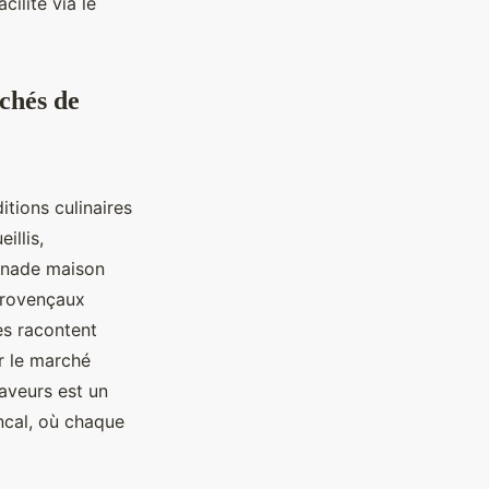
ilité via le
rchés de
itions culinaires
illis,
penade maison
 provençaux
es racontent
er le marché
saveurs est un
ncal, où chaque