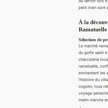
du terroir lors 
petit train son
À la découve
Ramatuelle
Sélection de p
Le marché ramatu
du golfe saint t
charcuterie loc
ramatuelle, conf
enchantent les 
l’histoire du vi
cogolin, tous re
voyage sensorie
matin marche es