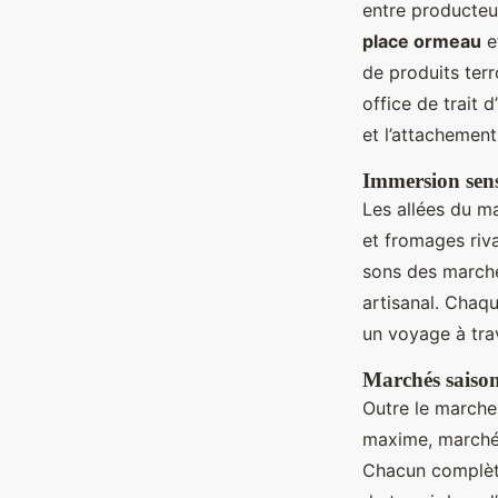
entre producteur
place ormeau
et
de produits terro
office de trait 
et l’attachement
Immersion sens
Les allées du ma
et fromages riv
sons des marché
artisanal. Chaq
un voyage à trave
Marchés saison
Outre le marche
maxime, marché s
Chacun complète 