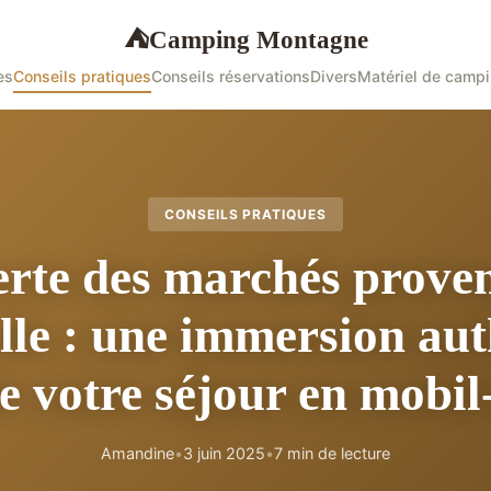
Camping Montagne
⛺
es
Conseils pratiques
Conseils réservations
Divers
Matériel de camp
CONSEILS PRATIQUES
rte des marchés prove
le : une immersion au
de votre séjour en mobi
Amandine
•
3 juin 2025
•
7 min de lecture