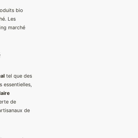
oduits bio
hé. Les
king marché
é
al
tel que des
s essentielles,
aire
erte de
artisanaux de