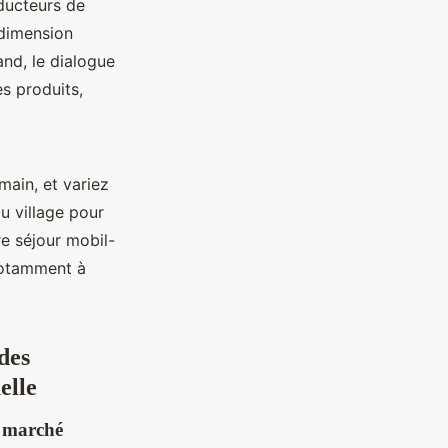
ducteurs de
 dimension
nd, le dialogue
es produits,
 main, et variez
du village pour
re séjour mobil-
notamment à
des
elle
e marché