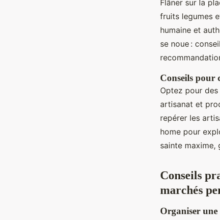
Flâner sur la p
fruits legumes 
humaine et auth
se noue : consei
recommandations
Conseils pour 
Optez pour des pr
artisanat et pro
repérer les arti
home pour explo
sainte maxime, 
Conseils pr
marchés pen
Organiser une 