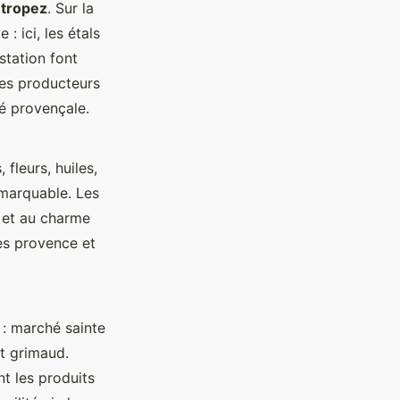
 tropez
. Sur la
: ici, les étals
ustation font
 des producteurs
té provençale.
fleurs, huiles,
emarquable. Les
 et au charme
es provence et
 : marché sainte
rt grimaud.
nt les produits