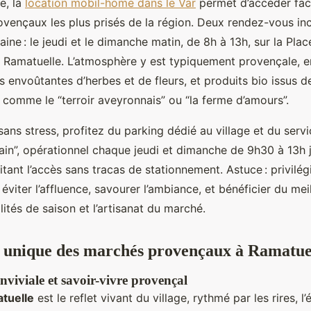
e, la
location mobil-home dans le Var
permet d’accéder faci
vençaux les plus prisés de la région.
Deux rendez-vous in
ine : le jeudi et le dimanche matin, de 8h à 13h, sur la Pla
 Ramatuelle. L’atmosphère y est typiquement provençale, en
s envoûtantes d’herbes et de fleurs, et produits bio issus 
, comme le “terroir aveyronnais” ou “la ferme d’amours”.
sans stress, profitez du parking dédié au village et du servi
rain”, opérationnel chaque jeudi et dimanche de 9h30 à 13h j
itant l’accès sans tracas de stationnement. Astuce : privilégi
 éviter l’affluence, savourer l’ambiance, et bénéficier du mei
lités de saison et l’artisanat du marché.
 unique des marchés provençaux à Ramatue
viviale et savoir-vivre provençal
tuelle
est le reflet vivant du village, rythmé par les rires, 