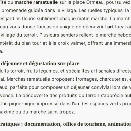
fité du
marche ramatuelle
sur la place Ormeau, poursuivez 
promenade guidée dans le village. Les ruelles typiques, la 
 les jardins fleuris subliment chaque matin marche. La mar
meau vous donne l’occasion unique de découvrir l’
art
local ai
 village du terroir. Plusieurs sentiers relient le marché heb
’intérêt du plan tour et à la croix valmer, offrant une immers
e.
 déjeuner et dégustation sur place
uits terroir, fruits legumes, et spécialités artisanales direc
l. Marches ramatuelle proposent fromages, charcuteries, e
aux, parfaits pour composer un déjeuner convivial lors de v
ence. La découverte des produits du terroir s’apprécie aut
d’un pique-nique improvisé dans l’un des espaces verts pro
axime ou du marche saint tropez.
ratiques : documentation, office de tourisme, animation