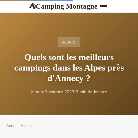
Camping Montagne
⛺
ALPES
Quels sont les meilleurs
campings dans les Alpes près
d'Annecy ?
Ximun
•
6 octobre 2023
•
3 min de lecture
Accueil
›
Alpes