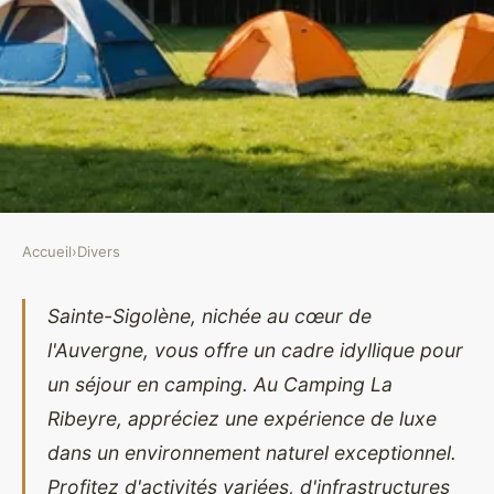
Accueil
›
Divers
DIVERS
Découvrez le camping auvergne
Sainte-Sigolène, nichée au cœur de
l'Auvergne, vous offre un cadre idyllique pour
: havre de paix à sainte-sigolène
un séjour en camping. Au Camping La
Amandine
•
15 mars 2025
•
6 min de lecture
Ribeyre, appréciez une expérience de luxe
dans un environnement naturel exceptionnel.
Profitez d'activités variées, d'infrastructures