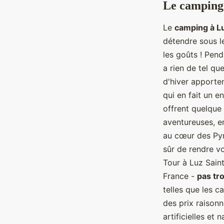
Le camping 
Le
camping à L
détendre sous 
les goûts ! Pend
a rien de tel qu
d'hiver apporten
qui en fait un e
offrent quelque 
aventureuses, e
au cœur des Pyr
sûr de rendre v
Tour à Luz Saint
France -
pas tro
telles que les 
des prix raison
artificielles et 