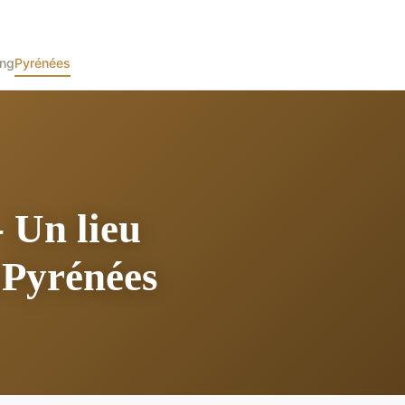
ing
Pyrénées
 Un lieu
 Pyrénées