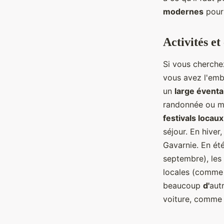
modernes
pour 
Activités e
Si vous cherche
vous avez l'emb
un
large éventai
randonnée ou mêm
festivals locaux
séjour. En hiver,
Gavarnie. En été
septembre), les
locales (comme l
beaucoup
d'
aut
voiture, comme l