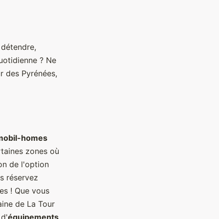
 détendre,
quotidienne ? Ne
r des Pyrénées,
mobil-homes
ertaines zones où
n de l'option
us réservez
les ! Que vous
ine de La Tour
 d'
équipements