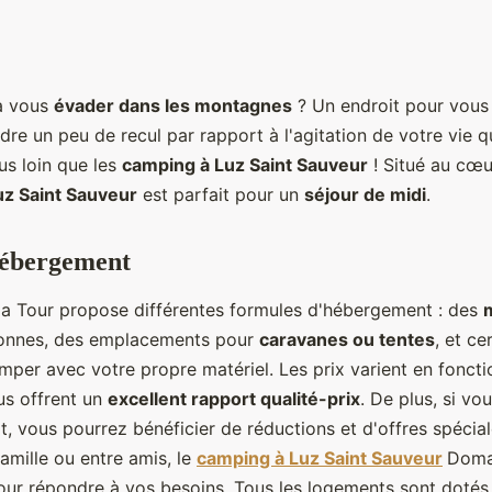
à vous
évader dans les montagnes
? Un endroit pour vous
dre un peu de recul par rapport à l'agitation de votre vie 
us loin que les
camping à Luz Saint Sauveur
! Situé au cœu
uz Saint Sauveur
est parfait pour un
séjour de midi
.
hébergement
a Tour propose différentes formules d'hébergement : des
sonnes, des emplacements pour
caravanes ou tentes
, et c
per avec votre propre matériel. Les prix varient en fonctio
us offrent un
excellent rapport qualité-prix
. De plus, si vo
, vous pourrez bénéficier de réductions et d'offres spécia
famille ou entre amis, le
camping à Luz Saint Sauveur
Doma
pour répondre à vos besoins. Tous les logements sont dotés