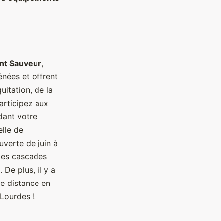
int Sauveur
,
nées et offrent
uitation, de la
articipez aux
ant votre
elle de
uverte de juin à
 des cascades
De plus, il y a
te distance en
 Lourdes !