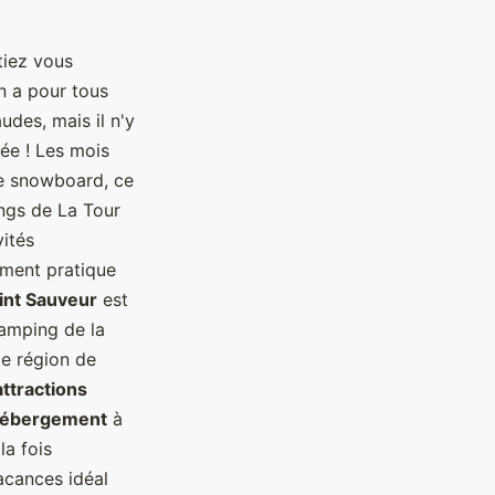
tiez vous
 en a pour tous
udes, mais il n'y
ée ! Les mois
 le snowboard, ce
ngs de La Tour
vités
ement pratique
int Sauveur
est
Camping de la
le région de
ttractions
'hébergement
à
la fois
acances idéal