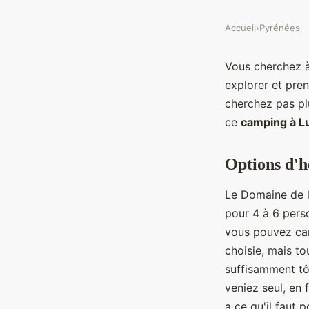
Accueil
›
Pyrénées
Vous cherchez 
explorer et pren
cherchez pas pl
ce
camping à L
Options d'
Le Domaine de l
pour 4 à 6 per
vous pouvez cam
choisie, mais to
suffisamment tôt
veniez seul, en 
a ce qu'il faut 