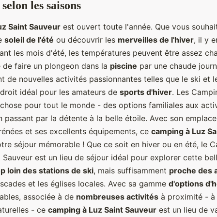
selon les saisons
uz Saint Sauveur
est ouvert toute l'année. Que vous souhai
le
soleil de l'été
ou découvrir les
merveilles de l'hiver
, il y
ant les mois d'été, les températures peuvent être assez cha
e de faire un plongeon dans la
piscine
par une chaude journ
t de nouvelles activités passionnantes telles que le ski et
ndroit idéal pour les amateurs de
sports d'hiver
. Les Campi
chose pour tout le monde - des options familiales aux acti
n passant par la détente à la belle étoile. Avec son emplac
énées et ses excellents équipements, ce
camping à Luz Sa
otre séjour mémorable ! Que ce soit en hiver ou en été, le 
 Sauveur est un lieu de séjour idéal pour explorer cette bel
p loin des stations de ski
, mais suffisamment
proche des a
cascades et les églises locales. Avec sa gamme
d'options d
nables, associée à de
nombreuses activités
à proximité - à 
naturelles - ce
camping à Luz Saint Sauveur
est un lieu de v