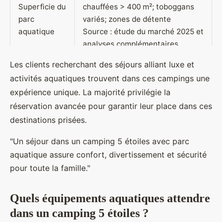
Superficie du
chauffées > 400 m²; toboggans
parc
variés; zones de détente
aquatique
Source : étude du marché 2025 et
analyses complémentaires
Les clients recherchant des séjours alliant luxe et
Nombre
activités aquatiques trouvent dans ces campings une
d'établissem
Environ 350 camping 5 étoiles
expérience unique. La majorité privilégie la
ents en
avec parc aquatique, répartis sur
France
tout le territoire
réservation avancée pour garantir leur place dans ces
(2025)
destinations prisées.
"Un séjour dans un camping 5 étoiles avec parc
Augmentatio
+23% pour les campings haut de
aquatique assure confort, divertissement et sécurité
n de
gamme, +18% pour
fréquentatio
infrastructures aquatiques
pour toute la famille."
n en 2025
exceptionnelles
Quels équipements aquatiques attendre
dans un camping 5 étoiles ?