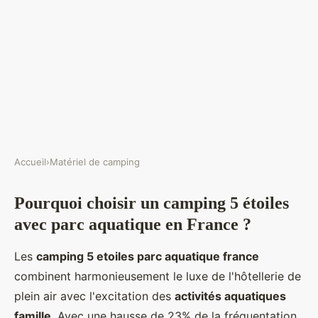
Accueil
›
Matériel de camping
MATÉRIEL DE CAMPING
Pourquoi choisir un camping 5 étoiles
Camping 5 étoiles avec parc
avec parc aquatique en France ?
aquatique en france : le top des
établissements
Les
camping 5 etoiles parc aquatique france
combinent harmonieusement le luxe de l'hôtellerie de
Amandine
•
2026-04-28
•
23 min min de lecture
plein air avec l'excitation des
activités aquatiques
famille
. Avec une hausse de 23% de la fréquentation